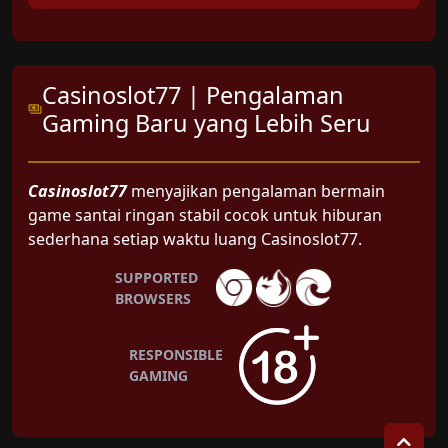
Casinoslot77 | Pengalaman
Gaming Baru yang Lebih Seru
Casinoslot77
menyajikan pengalaman bermain
game santai ringan stabil cocok untuk hiburan
sederhana setiap waktu luang Casinoslot77.
SUPPORTED
BROWSERS
RESPONSIBLE
GAMING