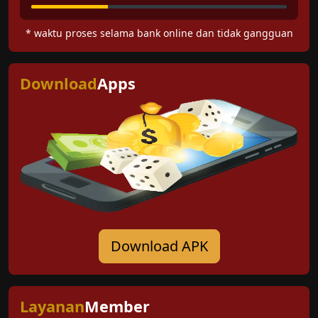
* waktu proses selama bank online dan tidak gangguan
Download
Apps
Download APK
Layanan
Member