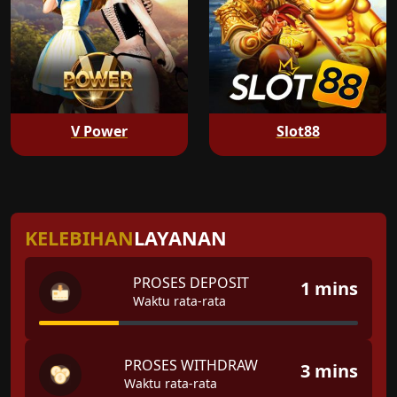
V Power
Slot88
KELEBIHAN
LAYANAN
PROSES DEPOSIT
1 mins
Waktu rata-rata
PROSES WITHDRAW
3 mins
Waktu rata-rata